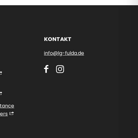
KONTAKT
info@lg-fulda.de
stance
ers