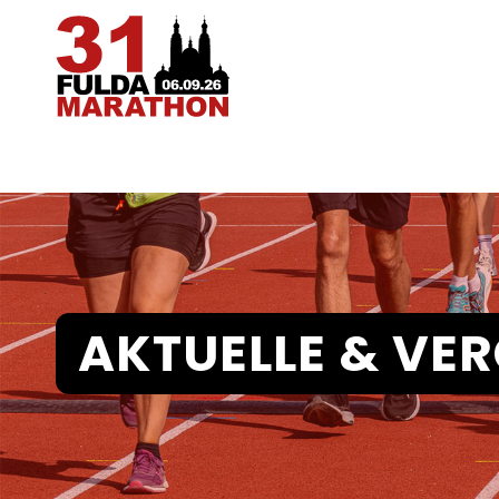
AKTUELLE
&
VER