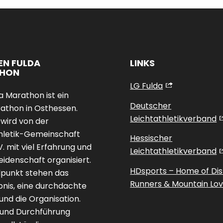
EN FULDA
LINKS
HON
LG Fulda
a Marathon ist ein
Deutscher
athon in Osthessen.
Leichtathletikverband
 wird von der
hletik-Gemeinschaft
Hessischer
V. mit viel Erfahrung und
Leichtathletikverband
eidenschaft organisiert.
HDsports – Home of Di
lpunkt stehen das
Runners & Mountain Lov
bnis, eine durchdachte
und die Organisation.
 und Durchführung